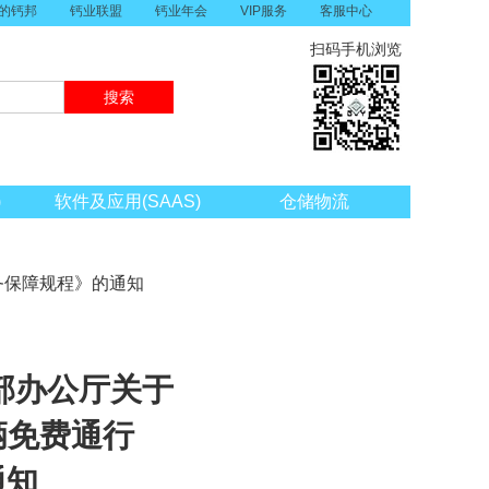
的钙邦
钙业联盟
钙业年会
VIP服务
客服中心
扫码手机浏览
)
软件及应用(SAAS)
仓储物流
务保障规程》的通知
部办公厅关于
辆免费通行
通知