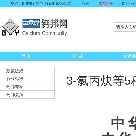
您好，欢迎来到钙邦！(原中国钙业网)
登录
免费注册
010688
首页
商城
大数
政策法规
3-氯丙炔等
行业标准
钙邦专家
钙邦会员
中